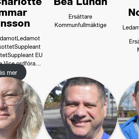
harlotte
Bea Lundh
mmar
N
Ersättare
nsson
Kommunfullmäktige
Ledam
edamotLedamot
Ers
kottetSuppleant
ttetSuppleant EU
 Vice ordföra
…
äs mer