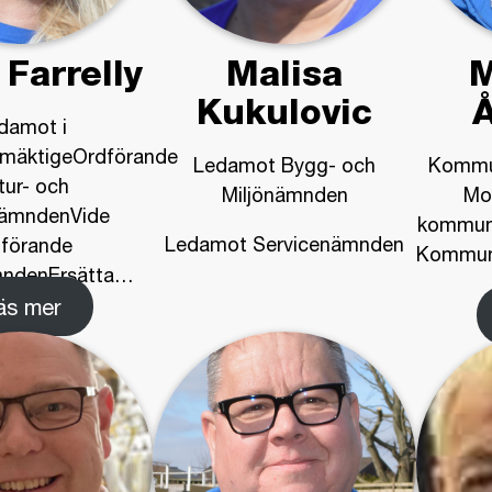
 Farrelly
Malisa
M
Kukulovic
damot i
mäktigeOrdförande
Ledamot Bygg- och
Kommu
tur- och
Miljönämnden
Mo
snämndenVide
kommun
Ledamot Servicenämnden
dförande
Kommunf
mndenErsätta
…
äs mer