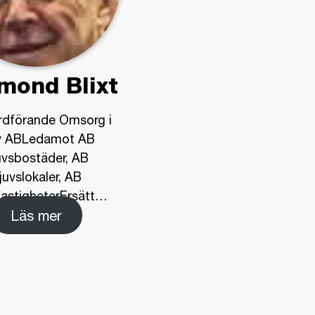
mond Blixt
rdförande Omsorg i
v ABLedamot AB
uvsbostäder, AB
juvslokaler, AB
fastigheterErsätt
…
Läs mer