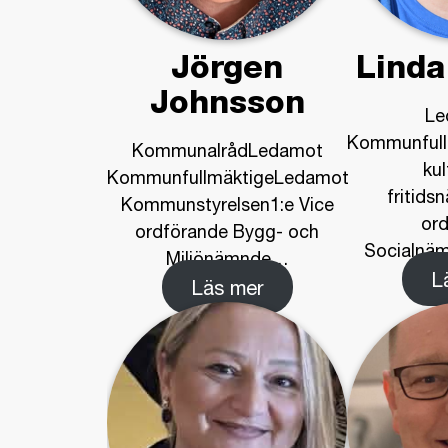
Jörgen
Linda
Johnsson
Le
Kommunfull
KommunalrådLedamot
kul
KommunfullmäktigeLedamot
fritid
Kommunstyrelsen1:e Vice
or
ordförande Bygg- och
Socialnä
Miljönämnde
…
L
Läs mer