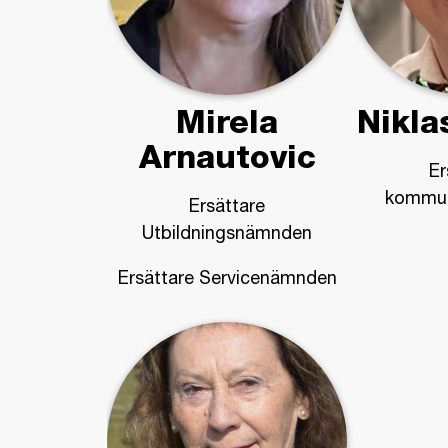
Mirela
Nikla
Arnautovic
Er
kommun
Ersättare
Utbildningsnämnden
Ersättare Servicenämnden