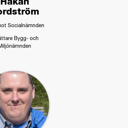
Håkan
ordström
ot Socialnämnden
ättare Bygg- och
Miljönämnden