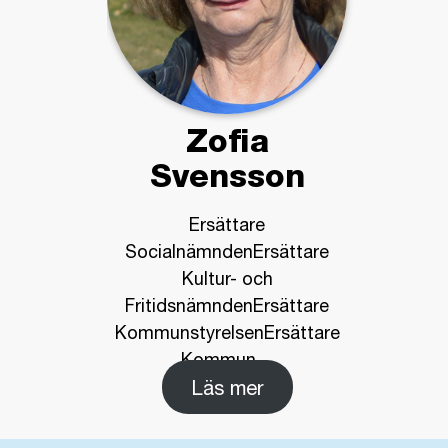
Zofia
Svensson
Ersättare
SocialnämndenErsättare
Kultur- och
FritidsnämndenErsättare
KommunstyrelsenErsättare
Kommun
…
Läs mer