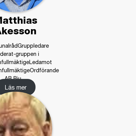
atthias
Åkesson
nalrådGruppledare
derat-gruppen i
fullmäktigeLedamot
ullmäktigeOrdförande
AB Bju
…
Läs mer