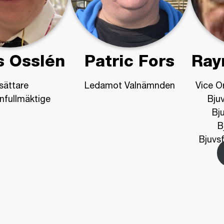
s Osslén
Patric Fors
Ray
sättare
Ledamot Valnämnden
Vice O
fullmäktige
Bju
Bj
B
Bjuvs