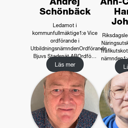
Andrej
Ann-C
Schönbäck
Ha
Joh
Ledamot i
kommunfullmäktige1:e Vice
Riksdagsl
ordförande i
Näringsuts
UtbildningsnämndenOrdförande
Trafikutsko
Bjuvs Stadsnät ABOrdfö
…
nämnden1:e
Läs mer
L